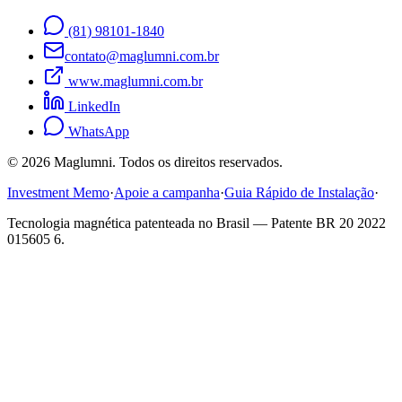
(81) 98101-1840
contato@maglumni.com.br
www.maglumni.com.br
LinkedIn
WhatsApp
©
2026
Maglumni. Todos os direitos reservados.
Investment Memo
·
Apoie a campanha
·
Guia Rápido de Instalação
·
Tecnologia magnética patenteada no Brasil — Patente BR 20 2022
015605 6.